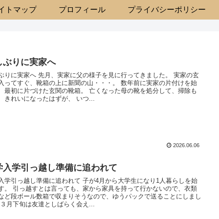
イトマップ
プロフィール
プライバシーポリシー
しぶりに実家へ
ぶりに実家へ 先月、実家に父の様子を見に行ってきました。 実家の玄
入ってすぐ、靴箱の上に新聞の山・・・。 数年前に実家の片付けを始
、最初に片づけた玄関の靴箱。 亡くなった母の靴を処分して、掃除も
、きれいになったはずが、 いつ...
2026.06.06
学入学引っ越し準備に追われて
入学引っ越し準備に追われて 子が4月から大学生になり1人暮らしを始
す。 引っ越すとは言っても、家から家具を持って行かないので、衣類
など段ボール数箱で収まりそうなので、ゆうパックで送ることにしまし
 ３月下旬は友達としばらく会え...