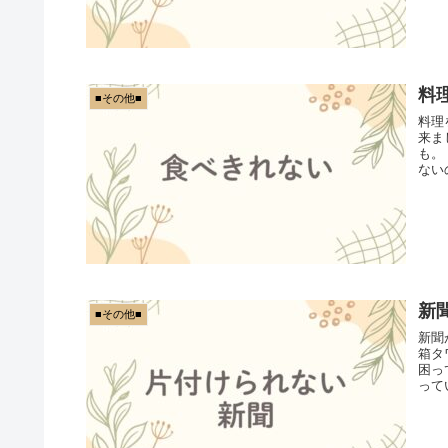
料
■その他■
料理
来ま
も。
ない
新
■その他■
新聞
箱タ
困っ
って