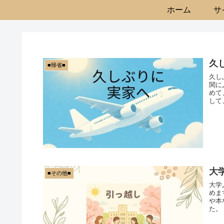
ホーム
サ
久
■帰省■
久し
関に
めて
して
大
■その他■
大学
めま
や本
た。