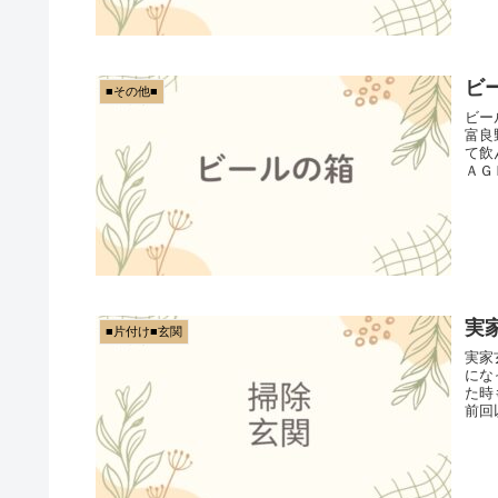
ビ
■その他■
ビー
富良
て飲
ＡＧ
実
■片付け■玄関
実家
にな
た時
前回