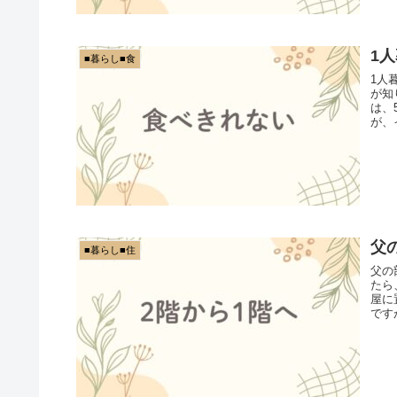
1
■暮らし■食
1人
が知
は、
が、
父
■暮らし■住
父の
たら
屋に
です