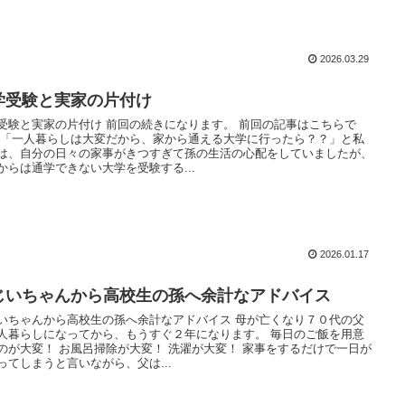
2026.03.29
学受験と実家の片付け
受験と実家の片付け 前回の続きになります。 前回の記事はこちらで
 「一人暮らしは大変だから、家から通える大学に行ったら？？」と私
は、自分の日々の家事がきつすぎて孫の生活の心配をしていましたが、
からは通学できない大学を受験する...
2026.01.17
じいちゃんから高校生の孫へ余計なアドバイス
いちゃんから高校生の孫へ余計なアドバイス 母が亡くなり７０代の父
人暮らしになってから、もうすぐ２年になります。 毎日のご飯を用意
のが大変！ お風呂掃除が大変！ 洗濯が大変！ 家事をするだけで一日が
ってしまうと言いながら、父は...