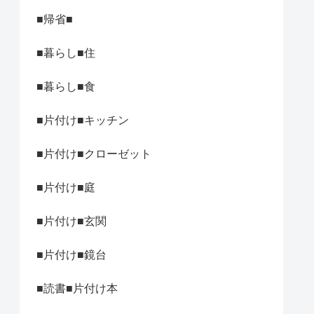
■帰省■
■暮らし■住
■暮らし■食
■片付け■キッチン
■片付け■クローゼット
■片付け■庭
■片付け■玄関
■片付け■鏡台
■読書■片付け本