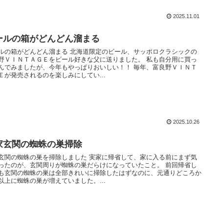
2025.11.01
ールの箱がどんどん溜まる
ルの箱がどんどん溜まる 北海道限定のビール、サッポロクラシックの
野ＶＩＮＴＡＧＥをビール好きな父に送りました。 私も自分用に買っ
んでみましたが、今年もやっぱりおいしい！！ 毎年、富良野ＶＩＮＴ
Ｅが発売されるのを楽しみにしてい...
2025.10.26
家玄関の蜘蛛の巣掃除
玄関の蜘蛛の巣を掃除しました 実家に帰省して、家に入る前にまず気
ったのが、玄関周りが蜘蛛の巣だらけになっていたこと。 前回帰省し
も玄関の蜘蛛の巣は全部きれいに掃除したはずなのに、元通りどころか
以上に蜘蛛の巣が増えていました。...