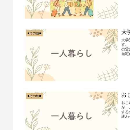
大
■その他■
大学
す。
の父
自宅
お
■その他■
おじ
が一
する
終わ